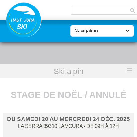
Panneau de gestion des cookies
Ski alpin
Accueil
Stage de Noël / Annulé
STAGE DE NOËL / ANNULÉ
DU
SAMEDI
20
AU
MERCREDI
24
DÉC.
2025
LA SERRA
39310
LAMOURA
- DE 09H À 12H