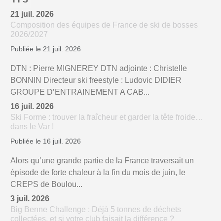
21 juil. 2026
Composition des équipes de France de ski de bosses
2026/2027
Publiée le 21 juil. 2026
DTN : Pierre MIGNEREY DTN adjointe : Christelle
BONNIN Directeur ski freestyle : Ludovic DIDIER
GROUPE D’ENTRAINEMENT A CAB...
16 juil. 2026
Ski Forme : trouver la fraîcheur et garder la tête froide…
dans le Var !
Publiée le 16 juil. 2026
Alors qu’une grande partie de la France traversait un
épisode de forte chaleur à la fin du mois de juin, le
CREPS de Boulou...
3 juil. 2026
Big Benne Challenge : Déjà 5 tonnes de déchets
collectées, et si votre club faisait la différence ?