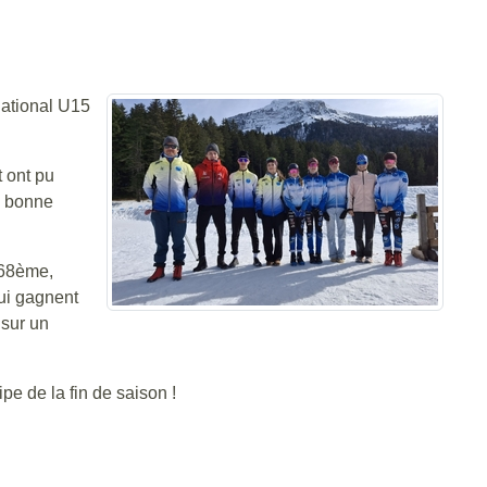
National U15
t ont pu
s bonne
 68ème,
qui gagnent
 sur un
pe de la fin de saison !