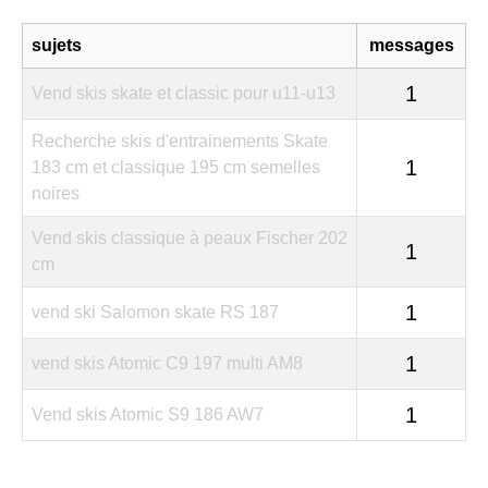
sujets
messages
1
Vend skis skate et classic pour u11-u13
Recherche skis d'entrainements Skate
1
183 cm et classique 195 cm semelles
noires
Vend skis classique à peaux Fischer 202
1
cm
1
vend ski Salomon skate RS 187
1
vend skis Atomic C9 197 multi AM8
1
Vend skis Atomic S9 186 AW7