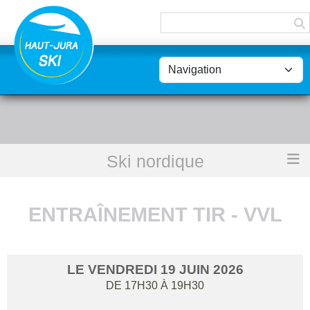
Panneau de gestion des cookies
Ski nordique
Accueil
Entraînement Tir - VVL
ENTRAÎNEMENT TIR - VVL
LE
VENDREDI
19
JUIN
2026
DE 17H30 À 19H30